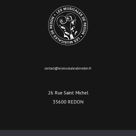
contact@lesmusicalesderedon.fr
26 Rue Saint Michel
35600 REDON
Lecteur