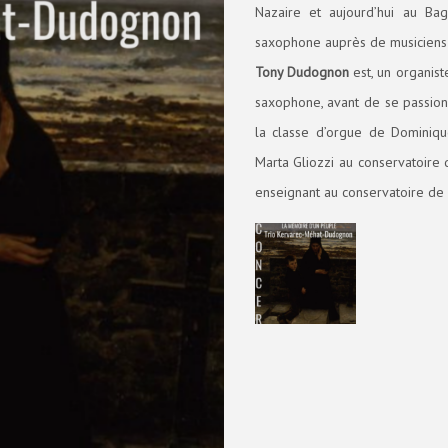
Nazaire et aujourd’hui au Bag
saxophone auprès de musiciens 
Tony Dudognon
est, un organist
saxophone, avant de se passionn
la classe d’orgue de Dominiqu
Marta Gliozzi au conservatoire 
enseignant au conservatoire de 