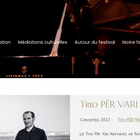
tion
Médiations culturelles
Autour du festival
Notre fe
Trio PÊR VAR
Concert(s) 2022 :
Trio PÊR V
Le Trio Pêr Vari Kervarec se f