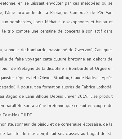
bretonne, en se laissant envoûter par ces mélopées où se
e, l’âme profonde de la Bretagne. Composé de Pêr Vari
t aux bombardes, Loeiz Méhat aux saxophones et biniou et
 le trio compte une centaine de concerts à son actif dans
eur, sonneur de bombarde, passionné de Gwerzioù, Cantiques
celle de faire voyager cette culture bretonne en dehors de
ampion de Bretagne de la discipline « Bombarde et Orgue en
anistes réputés tel : Olivier Struillou, Claude Nadeau. Après
bagadoù, il poursuit sa formation auprès de Fabrice Lothodé,
au Bagad de Lann Bihoué. Depuis l’hiver 2019, il se produit
en parallèle sur la scène bretonne que ce soit en couple de
e Fest-Noz TILDE.
honiste, sonneur de biniou et de cornemuse écossaise, de la
une famille de musicien, il fait ses classes au bagad de St-