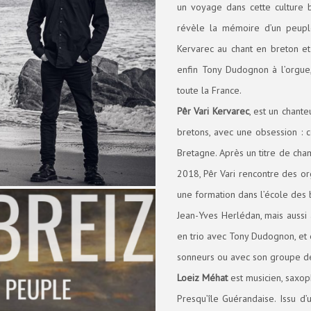
un voyage dans cette culture 
révèle la mémoire d’un peupl
Kervarec au chant en breton e
enfin Tony Dudognon à l’orgue,
toute la France.
Pêr Vari Kervarec
, est un chant
bretons, avec une obsession : 
Bretagne. Après un titre de ch
2018, Pêr Vari rencontre des org
une formation dans l’école des 
Jean-Yves Herlédan, mais aussi 
en trio avec Tony Dudognon, et 
sonneurs ou avec son groupe d
Loeiz Méhat
est musicien, saxop
Presqu’île Guérandaise. Issu d’