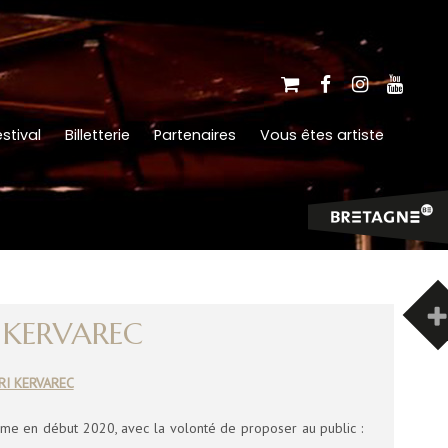
stival
Billetterie
Partenaires
Vous êtes artiste
I KERVAREC
ARI KERVAREC
orme en début 2020, avec la volonté de proposer au public :