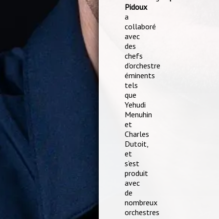
Pidoux
a
collaboré
avec
des
chefs
d’orchestre
éminents
tels
que
Yehudi
Menuhin
et
Charles
Dutoit,
et
s’est
produit
avec
de
nombreux
orchestres