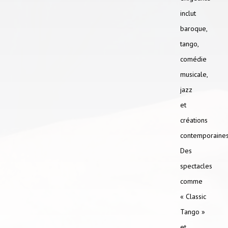
inclut
baroque,
tango,
comédie
musicale,
jazz
et
créations
contemporaines
Des
spectacles
comme
« Classic
Tango »
et