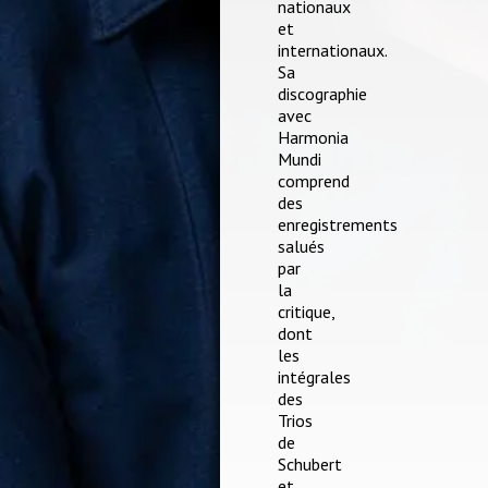
nationaux
et
internationaux.
Sa
discographie
avec
Harmonia
Mundi
comprend
des
enregistrements
salués
par
la
critique,
dont
les
intégrales
des
Trios
de
Schubert
et