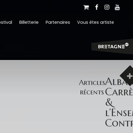
stival
Billetterie
Partenaires
Vous êtes artiste
Alban
Articles
Carrè
récents
&
l’Ens
Contr