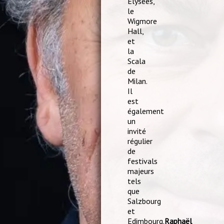
Elysées,
le
Wigmore
Hall,
et
la
Scala
de
Milan.
Il
est
également
un
invité
régulier
de
festivals
majeurs
tels
que
Salzbourg
et
Edimbourg.
Raphaël