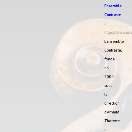
Ensemble
Contraste
:
https://www.en
L’Ensemble
Contraste,
fondé
en
2000
sous
la
direction
d’Arnaud
Thorette
et