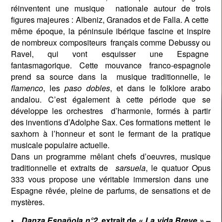
réinventent une musique
nationale autour de trois
figures majeures : Albeniz, Granados et de Falla. A cette
même époque, la péninsule ibérique fascine et inspire
de nombreux compositeurs
français comme Debussy ou
Ravel, qui vont esquisser une Espagne
fantasmagorique. Cette mouvance franco-espagnole
prend sa source dans la
musique traditionnelle, le
flamenco
, les
paso dobles
, et dans le folklore arabo
andalou. C’est également à cette période que se
développe les orchestres
d’harmonie, formés à partir
des inventions d’Adolphe Sax. Ces formations mettent
le
saxhorn à l’honneur et sont le fermant de la pratique
musicale populaire actuelle.
Dans un programme mêlant chefs d’oeuvres, musique
traditionnelle et extraits de
sarsuela
, le quatuor Opus
333 vous propose une véritable immersion dans une
Espagne rêvée, pleine de parfums, de sensations et de
mystères.
Danza Española n°2
, extrait de «
La vida Breve
» –
•