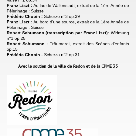
Valse n
°
2 op.54
Franz Liszt :
Au lac de Wallenstadt, extrait de la 1
è
re Anné
e de
P
è
lerinage : Suisse
Frédéric Chopin :
Scherzo n°
3 op.39
Franz Liszt :
Au bord d
’
une source, extrait de la 1
è
re Anné
e de
P
è
lerinage : Suisse
Robert Schumann (transcription par Franz Liszt):
Widmung
n
°
1 op.25
Robert Schumann :
Träumerei, extrait des Sc
è
nes d
’
enfants
op.15
Frédéric Chopin :
Scherzo n°
2 op.31
Avec le soutien de la ville de Redon et de la CPME 35