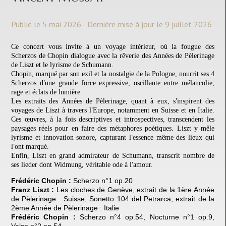
Publié le 5 mai 2026 - Dernière mise à jour le 9 juillet 2026
Ce concert vous invite à un voyage intérieur, o
ù
la fougue des
Scherzos de Chopin dialogue avec la rêverie des Anné
es de P
è
lerinage
de Liszt et le lyrisme de Schumann.
Chopin, marqué par son exil et la nostalgie de la Pologne, nourrit ses 4
’
Scherzos d
une grande force expressive, oscillante entre mélancolie,
rage et éclats de lumi
è
re.
’
Les extraits des Anné
es de P
èlerinage, quant
à eux, s
inspirent des
’
voyages de Liszt à travers l
Europe, notamment en Suisse et en Italie.
Ces œuvres, à la fois descriptives et introspectives, transcendent les
paysages réels pour en faire des métaphores poétiques. Liszt y mêle
’
lyrisme et innovation sonore, capturant l
essence même des lieux qui
’
l
ont marqué.
Enfin, Liszt en grand admirateur de Schumann, transcrit nombre de
’
ses lieder dont Widmung, véritable ode à l
amour.
Frédéric Chopin :
Scherzo n°
1 op.20
Franz Liszt :
Les
cloches
de
Gen
è
ve
, extrait de la 1
è
re Anné
e
de P
è
lerinage : Suisse,
Sonetto 104 del Petrarca, extrait de la
2
è
me Anné
e de P
è
lerinage : Italie
Frédéric Chopin :
Scherzo n°
4 op.54, Nocturne n
°
1 op.9,