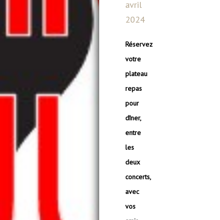
avril
2024
Réservez
votre
plateau
repas
pour
dîner,
entre
les
deux
concerts,
avec
vos