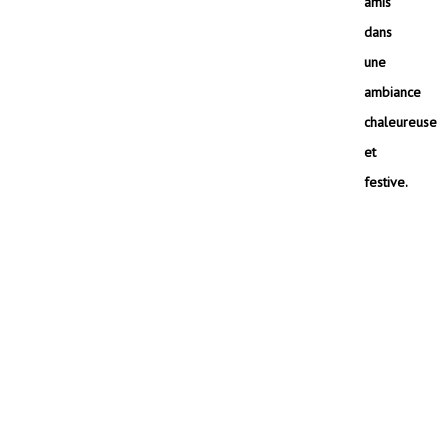
amis
dans
une
ambiance
chaleureuse
et
festive.