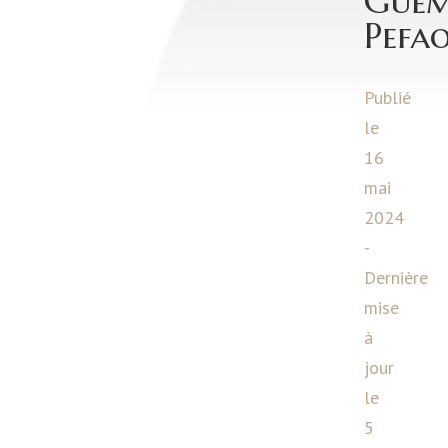
Guém
Pefa
Publié
le
16
mai
2024
-
Dernière
mise
à
jour
le
5