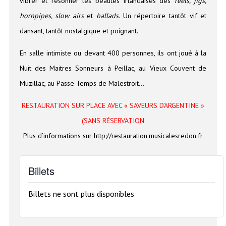
vibrer et résonner les beautés irlandaises des
reels, jigs,
hornpipes, slow airs
et
ballads
. Un répertoire tantôt vif et
dansant, tantôt nostalgique et poignant.
En salle intimiste ou devant 400 personnes, ils ont joué à la
Nuit des Maitres Sonneurs à Peillac, au Vieux Couvent de
Muzillac, au Passe-
Temps de Malestroit…
RESTAURATION SUR PLACE AVEC « SAVEURS D’ARGENTINE »
(SANS RÉSERVATION
Plus d’informations sur http://restauration.musicalesredon.fr
Billets
Billets ne sont plus disponibles