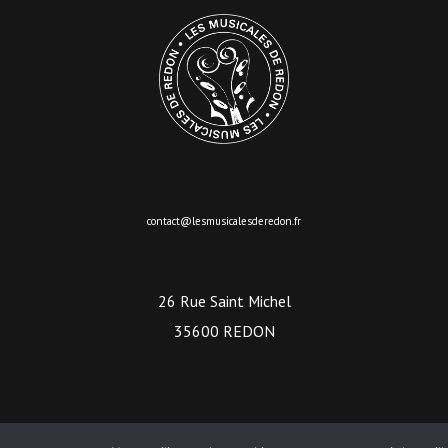
contact@lesmusicalesderedon.fr
26 Rue Saint Michel
35600 REDON
Lecteur