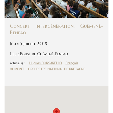
Concert intergénération: Guémené-
Penfao
Jeudi 5 juillet 2018
Lieu : Eglise de Guémené-Penfao
Artiste(s) :
Hugues BORSARELLO
François
DUMONT
ORCHESTRE NATIONAL DE BRETAGNE