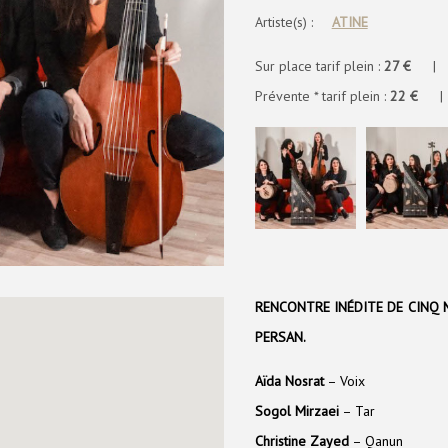
Artiste(s) :
ATINE
Sur place tarif plein :
27 €
| Sur
Prévente * tarif plein :
22 €
| Pr
RENCONTRE INÉDITE DE CINQ 
PERSAN.
Aïda Nosrat
– Voix
Sogol Mirzaei
– Tar
Christine Zayed
– Qanun