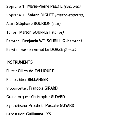
Soprane 1 :
Marie-Pierre PELOIL
(soprano)
Soprane 2 :
Solenn DIGUET
(mezzo-soprano
)
Alto :
Stéphane BOURJON
(alto
)
Ténor :
Marlon SOUFFLET
(ténor
)
Baryton :
Benjamin WELSCHBILLIG
(baryton
)
Baryton basse :
Armel Le DORZE
(basse)
INSTRUMENTS
Flute :
Gilles de TALHOUËT
Piano :
Elisa BELLANGER
Violoncelle :
François GIRARD
Grand orgue :
Christophe GUYARD
Synthétiseur Prophet :
Pascale GUYARD
Percussion:
Guillaume LYS