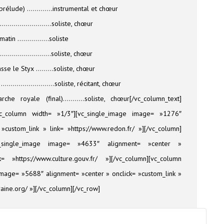
 (prélude) ………….instrumental et chœur
………………………….soliste, chœur
u matin …………….soliste
………………………….soliste, chœur
sse le Styx ………soliste, chœur
………………..soliste, récitant, chœur
 royale (final)………..soliste, chœur[/vc_column_text]
][vc_column width= »1/3″][vc_single_image image= »1276″
»custom_link » link= »https://www.redon.fr/ »][/vc_column]
c_single_image image= »4633″ alignment= »center »
 »https://www.culture.gouv.fr/ »][/vc_column][vc_column
image= »5688″ alignment= »center » onclick= »custom_link »
aine.org/ »][/vc_column][/vc_row]