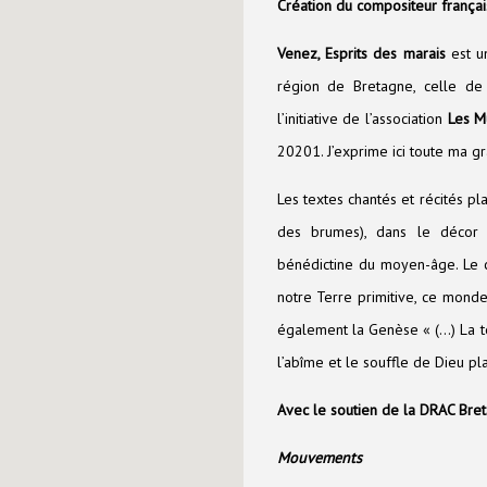
Création du compositeur françai
Venez, Esprits des marais
est un
région de Bretagne, celle d
l’initiative de l’association
Les M
20201. J’exprime ici toute ma gra
Les textes chantés et récités p
des brumes), dans le décor 
bénédictine du moyen-âge. Le 
notre Terre primitive, ce monde 
également la Genèse « (…) La te
l’abîme et le souffle de Dieu pl
Avec le soutien de la DRAC Bre
Mouvements