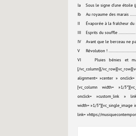
Ia Sous le signe d’une étoile
Ib Au royaume des marais 
II Évaporée à la fraîcheur d
III Esprits du souffle ………
IV Avant que le berceau ne pa
V Révolution ! …………………………
VI Pluies bénies et marche
[/vc_column][/vc_row][vc_row
alignment= »center » onclick= 
[vc_column width= »1/3″][v
onclick= »custom_link » link=
width= »1/3″][vc_single_image 
link= »https://musiquecontempor