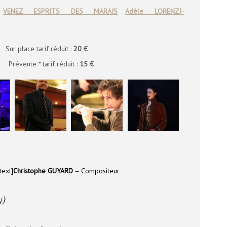
VENEZ ESPRITS DES MARAIS
Adèle LORENZI-
 place tarif réduit :
20 €
évente * tarif réduit :
15 €
text]
Christophe GUYARD
– Compositeur
)