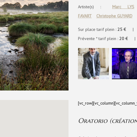
Artiste(s) :
Marc LYS
FAVART
Christophe GUYARD
Sur place tarif plein :
25 €
| Sur
Prévente * tarif plein :
20 €
| Pr
[vc_row][vc_column][vc_column_
Oratorio (création