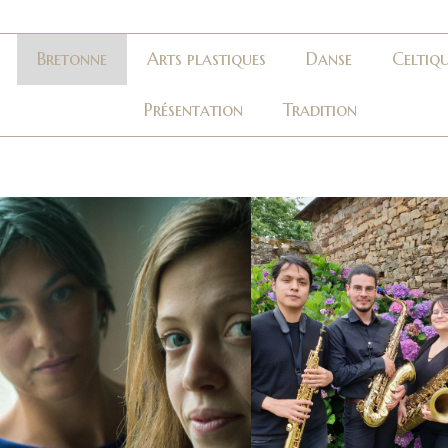
Bretonne
Arts plastiques
Danse
Celtiq
Présentation
Tradition