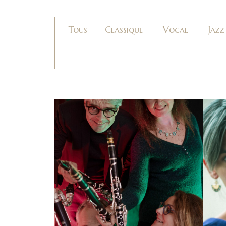
All
Classique
Vocal
Jazz